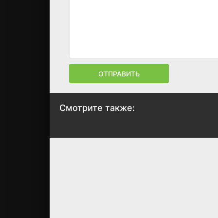
ОТПРАВИТЬ
Смотрите также:
Семейная звезда
Два плюс два 
это любовь
2024
2024
5.4
6