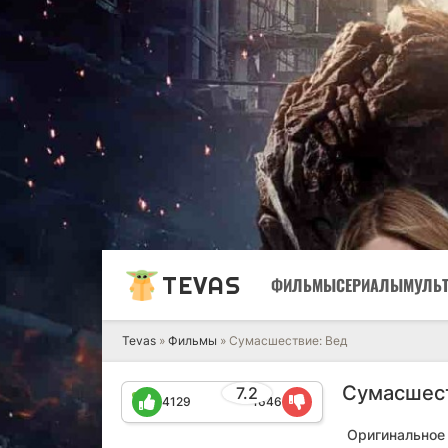
TEVAS
ФИЛЬМЫ
СЕРИАЛЫ
МУЛЬ
Tevas
»
Фильмы
» Сумасшествие: Вед
Сумасшест
7.2
4129
1646
Оригинальное 