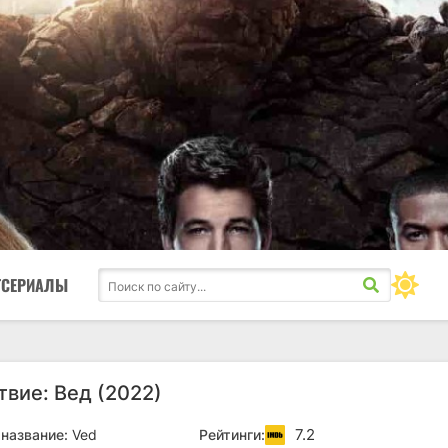
ТСЕРИАЛЫ
вие: Вед (2022)
7.2
название:
Ved
Рейтинги: