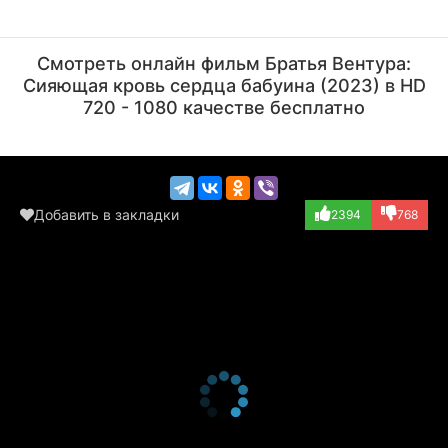
Клэнси Браун
Дж.К. Симмонс
Актёр
Актёр
Смотреть онлайн фильм Братья Вентура:
(Red Death, озву...)
(Ben, озвучка)
Сияющая кровь сердца бабуина (2023) в HD
720 - 1080 качестве бесплатно
Добавить в закладки
2394
768