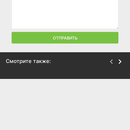
ОТПРАВИТЬ
Смотрите также:
Южный Парк: Не
Свидание Карла
предназначено для
2023
детей
6.5
6.4
2023
7.2
7.2