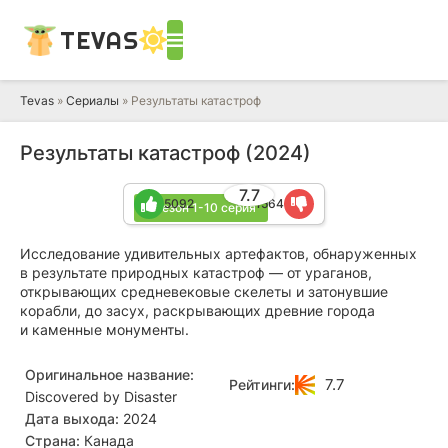
TEVAS
Tevas
»
Сериалы
» Результаты катастроф
Результаты катастроф (2024)
7.7
5092
1564
1 сезон 1-10 серия
Исследование удивительных артефактов, обнаруженных
в результате природных катастроф — от ураганов,
открывающих средневековые скелеты и затонувшие
корабли, до засух, раскрывающих древние города
и каменные монументы.
Оригинальное название:
7.7
Рейтинги:
Discovered by Disaster
Дата выхода:
2024
Страна:
Канада