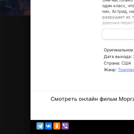
один класс, чт
них, Астрид, 
разрушает их т
девочки перес
Первой не выд
покупает в по
бывшей подруги
Оригинальное 
Отвергнутая, Д
Дата выхода:
После похорон 
Страна:
США
сеять хаос и ж
Жанр:
Трилле
трагедии.
Майкл
Паре
Смотреть онлайн фильм Морган
Актёр
(John)