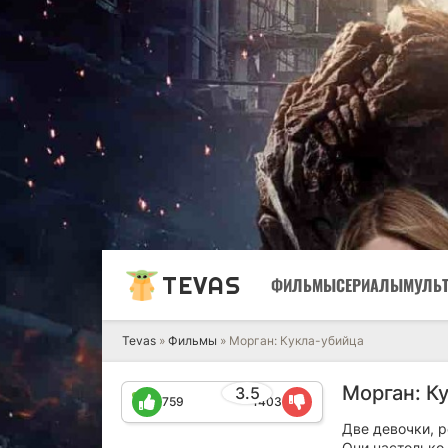
TEVAS
ФИЛЬМЫ
СЕРИАЛЫ
МУЛЬ
Tevas
»
Фильмы
» Морган: Кукла-убийца
Морган: К
3.5
759
1403
Две девочки, 
Они настолько 