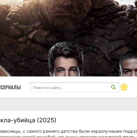
ТСЕРИАЛЫ
укла-убийца (2025)
ровесницы, с самого раннего детства были неразлучными подру
дорожили своей дружбой, что даже упросили родителей отдать 