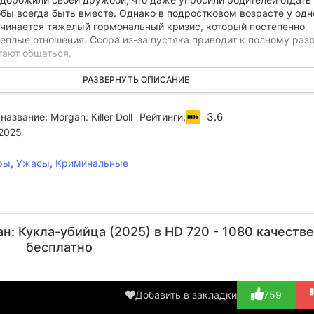
обы всегда быть вместе. Однако в подростковом возрасте у одн
начинается тяжелый гормональный кризис, который постепенно
еплые отношения. Ссора из-за пустяка приводит к полному раз
тают общаться.
ерживает разлуки рассудительная Дарси. Желая помириться, о
РАЗВЕРНУТЬ ОПИСАНИЕ
дарок большую и очень реалистичную куклу и отправляется к до
. Но Астрид все еще сердита и отказывается открывать дверь.
3.6
название:
Morgan: Killer Doll
Рейтинги:
арси впадает в отчаяние и кончает жизнь самоубийством.
2025
так и не врученная игрушка неожиданно оживает. Кукла начина
естокую, кровавую месть всем, кто, по ее мнению, виновен в
ры
,
Ужасы
,
Криминальные
Хосе
Адам
Сет
Александра
Дэ
Прендес
Слемон
Ракош
Роуз
Ба
: Кукла-убийца (2025) в HD 720 - 1080 качестве
Кригер
Режиссёр
Актёр
Актёр
А
бесплатно
(Detective
(Party
Актёр
(F
Mills)
Guest (в...)
(Darcy)
Добавить в закладки
759