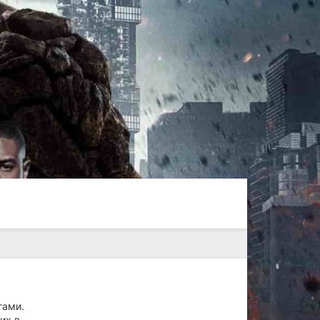
гами.
их в