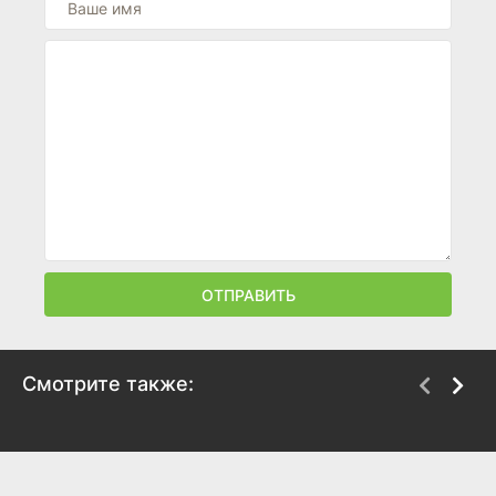
ОТПРАВИТЬ
Смотрите также:
Мёрдо: Смерть в
Флорентийский
семье
монстр
2025
2025