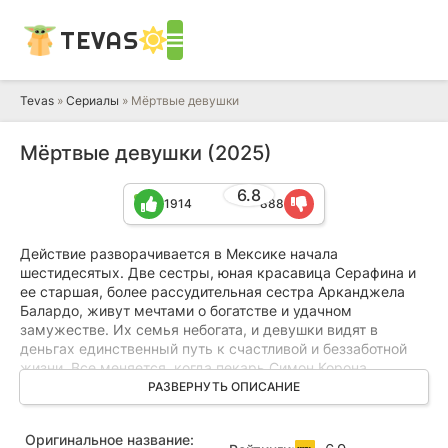
TEVAS
Tevas
»
Сериалы
» Мёртвые девушки
Мёртвые девушки (2025)
6.8
1914
888
Действие разворачивается в Мексике начала
шестидесятых. Две сестры, юная красавица Серафина и
ее старшая, более рассудительная сестра Арканджела
Балардо, живут мечтами о богатстве и удачном
замужестве. Их семья небогата, и девушки видят в
деньгах единственный путь к счастливой и беззаботной
жизни. Все меняется, когда пекарь Симон Корона
обращает внимание на прелести младшей сестры.
РАЗВЕРНУТЬ ОПИСАНИЕ
Серафина легко соглашается на отношения, и их первая
ночь оказывается настолько страстной, что Симон
Оригинальное название:
возвращается снова и снова. Но однажды он объявляет,