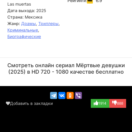
6.9
Рейтинги:
Las muertas
что их роману конец. Не желая мириться с таким
поворотом, Серафина решается на отчаянный шаг — убить
Дата выхода:
2025
своего возлюбленного.
Страна:
Мексика
Жанр:
Драмы
,
Триллеры
,
Криминальные
,
Биографические
Хоакин Косио
Хосе Сефами
Актёр
Актёр
Смотреть онлайн сериал Мёртвые девушки
(Capitán Bedoya)
(Agente MP.)
(2025) в HD 720 - 1080 качестве бесплатно
Добавить в закладки
1914
888