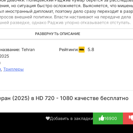
ения, но ситуация быстро осложняется. Выясняется, что мишен
ыл иностранный дипломат, поэтому дело сразу переходит в раз
просов внешней политики. Власти настаивают на передаче дела
шней разведке, однако Раджив упорно отказывается отступать.
дой справедливости, детектив решает действовать в одиночк
РАЗВЕРНУТЬ ОПИСАНИЕ
инструкциям и давлению сверху, он отправляется в самое серд
ы по горячим следам найти и наказать настоящих виновных, нев
5.8
название:
Tehran
Рейтинги:
международные протоколы.
2025
я
и
,
Триллеры
Али
Arnob
Хади
Ашвин
Де
Кхан
Khan
Ханъянпур
Каушал
Хо
ран (2025) в HD 720 - 1080 качестве бесплатно
Akib
Актёр
Актёр
Актёр
А
(Neeraj)
Актёр
(Afsar
(Dharmesh
(Jo
Hosseini)
Jain)
Добавить в закладки
16900