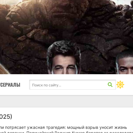
ТСЕРИАЛЫ
025)
ели потрясает ужасная трагедия: мощный взрыв уносит жизнь
ной девочки. Полицейский Раджив Кумар берется за расследов