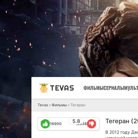
TEVAS
ФИЛЬМЫ
СЕРИАЛЫ
МУЛЬ
Tevas
»
Фильмы
» Тегеран
Тегеран (2
5.8
16900
12338
В 2012 году Д
невинной мест