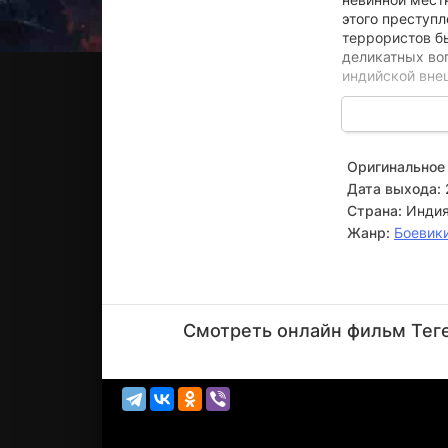
этого преступл
террористов б
деликатных во
индийской вне
Одержимый жаж
Вопреки всем 
Тегерана, чтоб
Оригинальное 
на границы и 
Дата выхода:
Страна:
Инди
Жанр:
Боевик
Джон
Абрахам
Смотреть онлайн фильм Теге
Актёр
(Rajeev
Kumar)