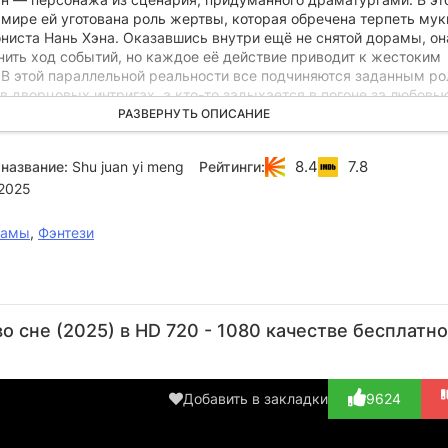
ире ей уготована роль жертвы, которая обречена терпеть мук
ониста Нань Хэна. Оказавшись внутри ещё не снятой дорамы, он
нить ход событий, но каждое её действие приводит к жестоким
 В этой параллельной реальности все подчиняются заданным ро
 в дворцовых интригах, а кто-то задыхается в погоне за любовь
ерои начинают видеть друг в друге живых людей, а не просто
РАЗВЕРНУТЬ ОПИСАНИЕ
них появляется шанс вырваться из этого кошмарного сна.
8.4
7.8
название:
Shu juan yi meng
Рейтинги:
2025
рамы
,
Фэнтези
Чжан
Ли Итун
Ван
Лю
Бэ
Лэй
Чэнсы
Юйнин
Ч
Актёр
о сне (2025) в HD 720 - 1080 качестве бесплатно
Актёр
(Song
Актёр
Актёр
А
Xiaoyu /
(Nan Heng
S...)
/ Li S...)
Добавить в закладки
9624