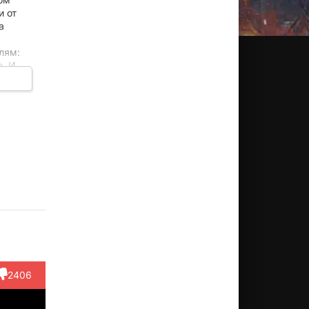
и от
а
лям:
ю. И
мби
Райли
Го Ху
Чан Лун
Су
жу
Ван
Мэнъюн
Режиссёр
Актёр
ктёр
Актёр
Актёр
(Shangguan
He)
2406