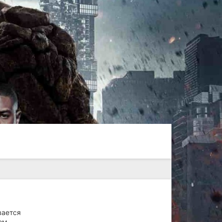
вается
ом