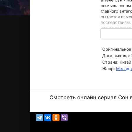
вымышленном м
главного антаг
пытается изме
последствиям.
кто-то увязает
только когда г
персонажей, у 
Оригинальное 
Дата выхода:
Страна:
Китай
Жанр:
Мелод
Чэнь
Цзыхань
Смотреть онлайн сериал Сон в
Актёр