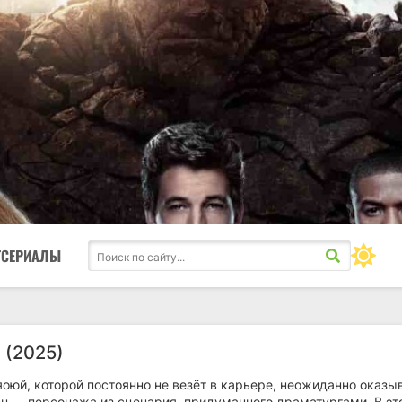
ТСЕРИАЛЫ
 (2025)
оюй, которой постоянно не везёт в карьере, неожиданно оказы
эн — персонажа из сценария, придуманного драматургами. В эт