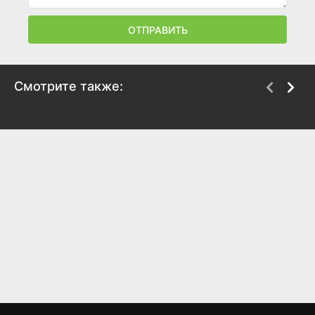
ОТПРАВИТЬ
Смотрите также:
Банк Дэйва 2
Опасный Генри. Фильм
2025
2025
6
6.3
5.6
4.8