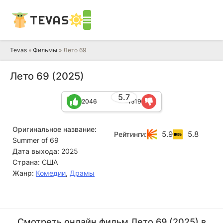
TEVAS
Tevas
»
Фильмы
» Лето 69
Лето 69 (2025)
5.7
2046
1519
Оригинальное название:
5.9
5.8
Рейтинги:
Summer of 69
Дата выхода:
2025
Страна:
США
Жанр:
Комедии
,
Драмы
Майкл Кострофф
Николь Байер
Актёр
Актёр
Смотреть онлайн фильм Лето 69 (2025) в