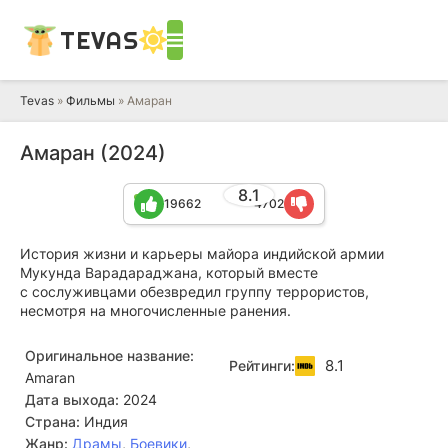
TEVAS
Tevas
»
Фильмы
» Амаран
Амаран (2024)
8.1
19662
4702
История жизни и карьеры майора индийской армии
Мукунда Варадараджана, который вместе
с сослуживцами обезвредил группу террористов,
несмотря на многочисленные ранения.
Оригинальное название:
8.1
Рейтинги:
Amaran
Дата выхода:
2024
Страна:
Индия
Жанр:
Драмы
,
Боевики
,