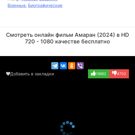
Военные
,
Биографические
Рахул Бозе
Сивакартхикеян
Актёр
Актёр
Смотреть онлайн фильм Амаран (2024) в HD
(Col. Amit Singh...)
(Major Mukund Va...)
720 - 1080 качестве бесплатно
Добавить в закладки
19662
4702