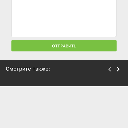
ОТПРАВИТЬ
Смотрите также:
Чанду-чемпион
Легенда о Вильгельме
Телле
2024
2024
7.8
5.5
5.7