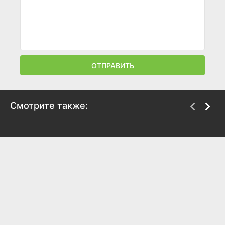
ОТПРАВИТЬ
Смотрите также:
Полный провал: мэр
Не умирай: Человек,
без узды
который хочет жить
вечно
2025
2025
6.2
6.9
6.1