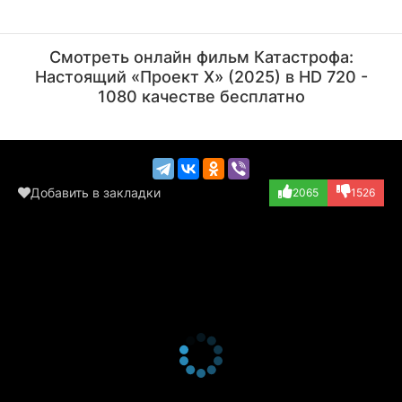
Алекс Вуд
Giel de Winter
Режиссёр
Актёр
Смотреть онлайн фильм Катастрофа:
(YouTuber, играе...)
Настоящий «Проект X» (2025) в HD 720 -
1080 качестве бесплатно
Добавить в закладки
2065
1526