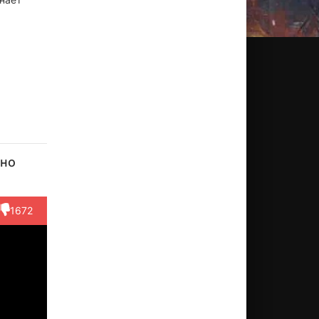
Нуттапонг
Ребекка
Орнтара
Пунниса
Ратчан
гкавипайрой
Патриша
Пулсак
Сирисанг
Канпиа
тно
Армстронг
Режиссёр
Актёр
Актёр
Актёр
Актёр
(Jim)
(Kade)
(Nop)
(«Mon»
1672
Kornkamon)