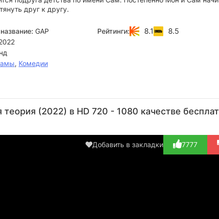
януть друг к другу.
8.1
8.5
название:
GAP
Рейтинги:
2022
нд
рамы
,
Комедии
ит
Суппапонг
Тхонгтхонг
Йирават
Амата
Удомкэвканяна
Мокйок
Вачирасарунпат
Пияванич
Вон
 теория (2022) в HD 720 - 1080 качестве беспла
Актёр
Актёр
Актёр
Актёр
(Phum)
(Mhee)
(On)
(Phon)
Добавить в закладки
7777