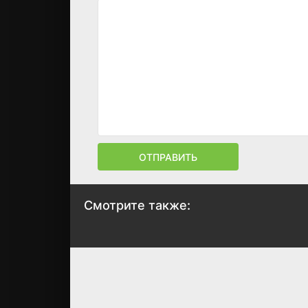
ОТПРАВИТЬ
Смотрите также:
Любовь витает в
Лакомый кусоче
воздухе
2022
2022
7.4
7.
8
8.1