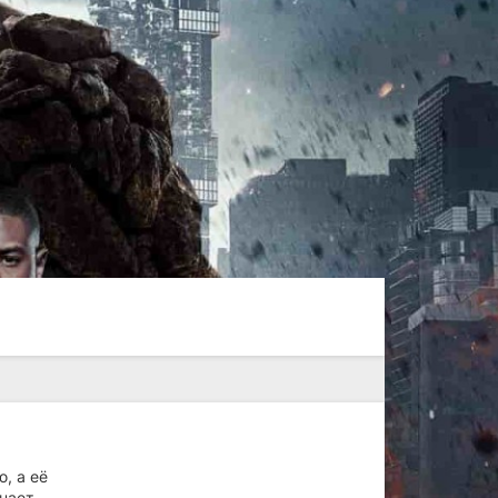
, а её
нает