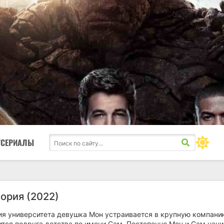
ТСЕРИАЛЫ
еория (2022)
ия университета девушка Мон устраивается в крупную компанию
ится подруга детства по имени Сам. Постепенно Мон и Сам начи