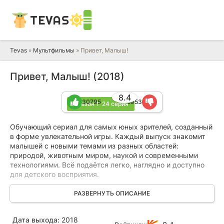
TEVAS
Tevas
»
Мультфильмы
» Привет, Малыш!
Привет, Малыш! (2018)
8.4
30795
5953
1 сезон 1-24 серия
Обучающий сериал для самых юных зрителей, созданный
в форме увлекательной игры. Каждый выпуск знакомит
малышей с новыми темами из разных областей:
природой, животным миром, наукой и современными
технологиями. Всё подаётся легко, наглядно и доступно
для детского восприятия.
Особую роль играют авторские песенки — они написаны
РАЗВЕРНУТЬ ОПИСАНИЕ
специально для сериала и помогают закрепить
полученные знания. Благодаря качественному
Дата выхода:
2018
музыкальному оформлению и ярким образам ребёнок