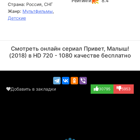
8.4
Рейтинги:
Страна:
Россия, СНГ
быстро запоминает, о чём шла речь, и с удовольствием
возвращается к просмотру снова и снова.
Жанр:
Мультфильмы
,
Детские
Ринат Газизов
Режиссёр
Смотреть онлайн сериал Привет, Малыш!
(2018) в HD 720 - 1080 качестве бесплатно
Добавить в закладки
30795
5953