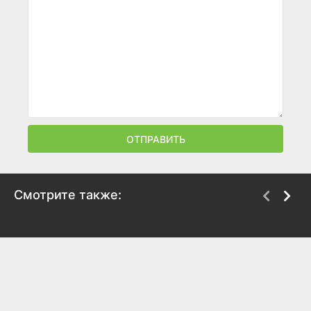
ОТПРАВИТЬ
Смотрите также:
Зарядка с Царевной
Кукутики.
Мультфильмы
2018
2018
7.9
7.9