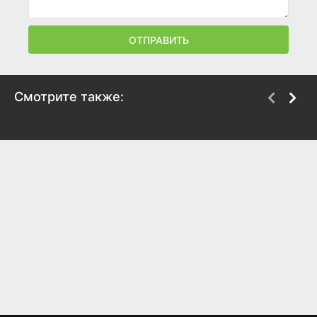
ОТПРАВИТЬ
Смотрите также:
Братцы кролики:
Элекси Мир
Байки старого замка
2021
2021
8
8.6