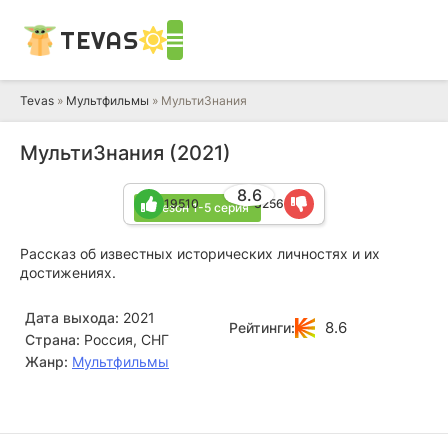
TEVAS
Tevas
»
Мультфильмы
» МультиЗнания
МультиЗнания (2021)
8.6
19510
3256
1 сезон 1-5 серия
Рассказ об известных исторических личностях и их
достижениях.
Дата выхода:
2021
8.6
Рейтинги:
Страна:
Россия, СНГ
Жанр:
Мультфильмы
Владимир Федоров
Евгений Рыбов
Режиссёр
Актёр