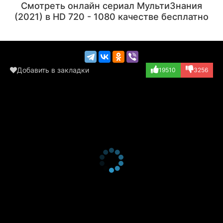
Смотреть онлайн сериал МультиЗнания
(озвучка)
(2021) в HD 720 - 1080 качестве бесплатно
Добавить в закладки
19510
3256