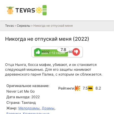
TEVAS
Tevas
»
Сериалы
» Никогда не отпускай меня
Никогда не отпускай меня (2022)
7.8
4032
1150
1 сезон 1-12 серия
Отца Нынга, босса мафии, убивают, и он становится
следующей мишенью. Для его защиты нанимают
деревенского парня Палма, с которым он сближается.
Оригинальное название:
7.5
8.2
Рейтинги:
Never Let Me Go
Дата выхода:
2022
Страна:
Таиланд
Жанр:
Мелодрамы
,
Драмы
,
Боевики
,
Криминальные