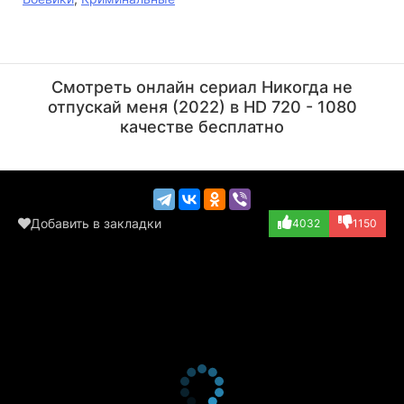
Вачиравит Руангвиват
Ванвимол
Енсаваметхи
Актёр
Смотреть онлайн сериал Никогда не
(Ben)
Актёр
отпускай меня (2022) в HD 720 - 1080
(Mackie)
качестве бесплатно
Добавить в закладки
4032
1150