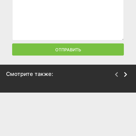
ОТПРАВИТЬ
Смотрите также:
КиннПорш
Джек Ричер
2022
2022
8.2
8.5
7.4
8