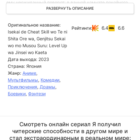
ему неожиданный поворот: в ванной комнате покойного
он находит скрытую дверь, ведущую в параллельную
РАЗВЕРНУТЬ ОПИСАНИЕ
реальность.
Оригинальное название:
Это таинственное место оказывается порталом, который
6.4
6.6
Рейтинги:
Isekai de Cheat Skill wo Te ni
не только открывает путь в неизведанные земли, но и
даёт уникальную возможность вернуться обратно,
Shita Ore wa, Genjitsu Sekai
сохранив все полученные там способности и вооружение.
wo mo Musou Suru: Level Up
Теперь у Юи появляется шанс изменить свою жизнь,
wa Jinsei wo Kaeta
используя новые навыки и знания. Но готов ли он к тому,
Дата выхода:
2023
что ждёт его по ту сторону?
Страна:
Япония
Жанр:
Аниме
,
Мультфильмы
,
Комедии
,
Приключения
,
Драмы
,
Боевики
,
Фэнтези
Дзюн Фукуяма
Ёко Хикаса
Актёр
Актёр
Смотреть онлайн сериал Я получил
(Akira Ichinose,...)
(Grena, озвучка)
читерские способности в другом мире и
стал экстраординарным в реальном мире: