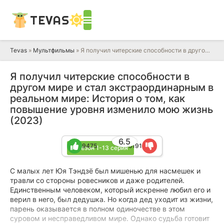
TEVAS
Tevas
»
Мультфильмы
» Я получил читерские способности в другом мире и стал экстраординарным в реальном мире: История о том, как повышение уровня изменило мою жизнь
Я получил читерские способности в
другом мире и стал экстраординарным в
реальном мире: История о том, как
повышение уровня изменило мою жизнь
(2023)
6.5
9475
5191
1 сезон 1-13 серия
С малых лет Юя Тэндзё был мишенью для насмешек и
травли со стороны ровесников и даже родителей.
Единственным человеком, который искренне любил его и
верил в него, был дедушка. Но когда дед уходит из жизни,
парень оказывается в полном одиночестве в этом
суровом и несправедливом мире. Однако судьба готовит