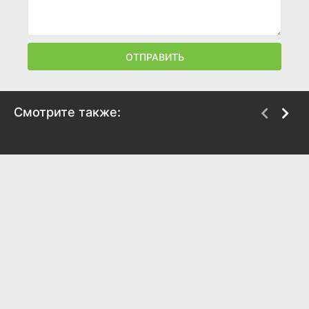
ОТПРАВИТЬ
Смотрите также:
Непобедимый святой:
Покемон
Путь, которым я иду,
2023
чтобы выжить в
другом мире
7.5
2023
6.9
6.9