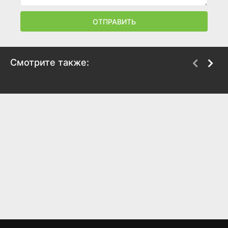
ОТПРАВИТЬ
Смотрите также:
Мёртвые не
Эфлятун
причиняют боли
2022
2023
7.3
6.6
6.7
6.4