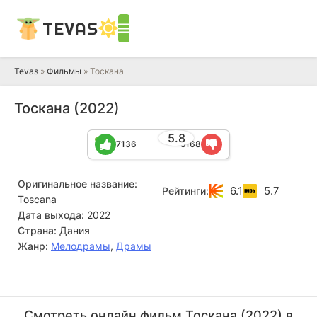
TEVAS
Tevas
»
Фильмы
» Тоскана
Тоскана (2022)
5.8
7136
5168
Оригинальное название:
6.1
5.7
Рейтинги:
Toscana
Дата выхода:
2022
Страна:
Дания
Жанр:
Мелодрамы
,
Драмы
Майкл Сорич
Нэнси Линари
Актёр
Актёр
Смотреть онлайн фильм Тоскана (2022) в