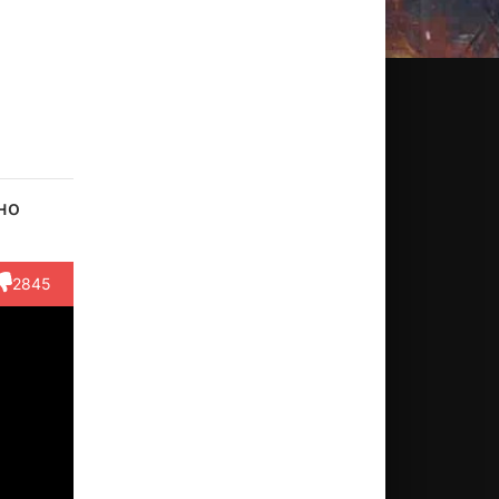
но
2845