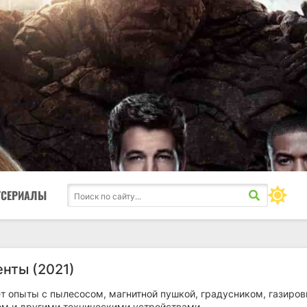
ТСЕРИАЛЫ
нты (2021)
т опыты с пылесосом, магнитной пушкой, градусником, газиров
м и другими техническими устройствами.