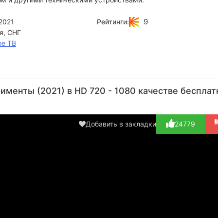
9
2021
Рейтинги:
я, СНГ
ое ТВ
Денис
Андрей
Даня
Колесников
Шавкеро
Крастер
менты (2021) в HD 720 - 1080 качестве бесплат
Актёр
Режиссёр
Актёр
(закадровый
(играет
текс...)
самого
Добавить в закладки
24779
с...)