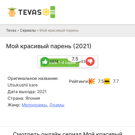
TEVAS
Tevas
»
Сериалы
» Мой красивый парень
Мой красивый парень (2021)
7.5
3974
1303
2 сезон 1-4 серия
Оригинальное название:
7.5
7.7
Рейтинги:
Utsukushii kare
Дата выхода:
2021
Страна:
Япония
Жанр:
Мелодрамы
,
Драмы
Кисукэ Иида
Юта Канаи
Актёр
Актёр
Смотреть онлайн сериал Мой красивый