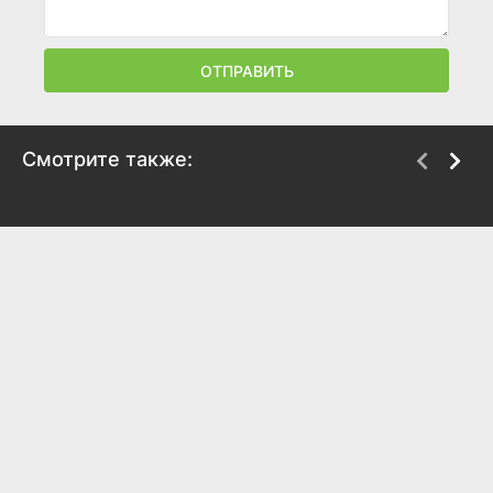
ОТПРАВИТЬ
Смотрите также:
Духовные хроники
Детектив уже мертва
2021
2021
6.8
7.2
6.5
6.1