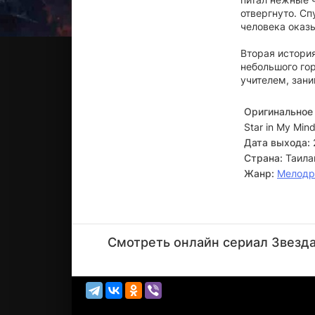
отвергнуто. Сп
человека оказ
Вторая истори
небольшого го
учителем, зан
Оригинальное 
Star in My Mind
Дата выхода:
Страна:
Таила
Жанр:
Мелод
Йиракит
Тхаворнвонг
Смотреть онлайн сериал Звезда 
Актёр
(Kuafah)