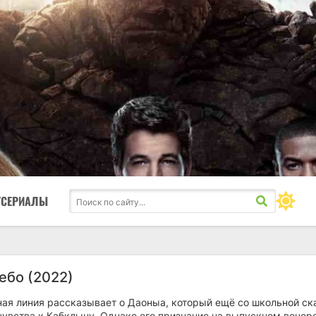
ТСЕРИАЛЫ
ебо (2022)
ая линия рассказывает о Даоныа, который ещё со школьной ск
чувства к Кабклыну. Однако его признание на выпускном вечер