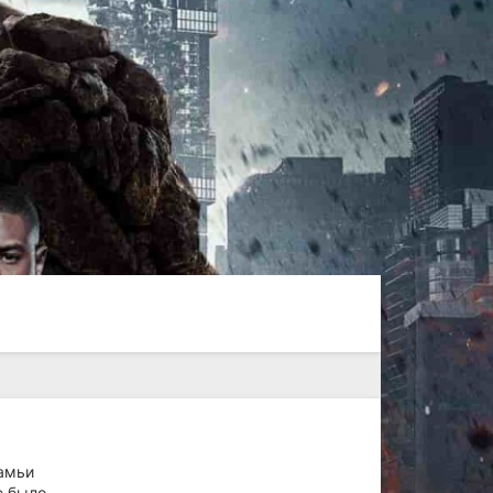
амьи
е было