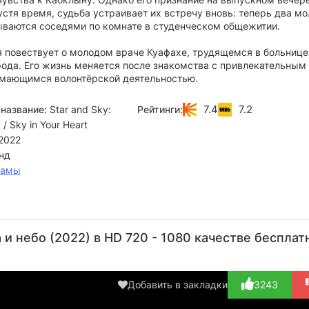
устя время, судьба устраивает их встречу вновь: теперь два м
ываются соседями по комнате в студенческом общежитии.
я повествует о молодом враче Куафахе, трудящемся в больнице
рода. Его жизнь меняется после знакомства с привлекательным
имающимся волонтёрской деятельностью.
7.4
7.2
название:
Star and Sky:
Рейтинги:
 / Sky in Your Heart
2022
нд
рамы
Йиракит
Чиннарат
Беняпа
Чаякорн
Су
Куариякул
Сирипхонгчхавалит
Еанпрасом
Ютамас
Я
и небо (2022) в HD 720 - 1080 качестве бесплат
Актёр
Актёр
Актёр
Актёр
А
(Kuafah's friend)
Добавить в закладки
3243