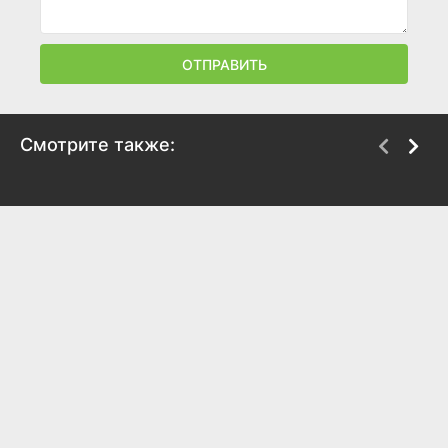
ОТПРАВИТЬ
Смотрите также:
Боец
Манкимэн
2024
2024
5.8
6.6
6.8