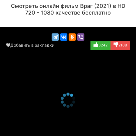
Актёр
Актёр
Смотреть онлайн фильм Враг (2021) в HD
(Paarirajan IPS)
720 - 1080 качестве бесплатно
Добавить в закладки
3242
2108