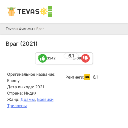
TEVAS
Tevas
»
Фильмы
» Враг
Враг (2021)
6.1
3242
2108
Оригинальное название:
6.1
Рейтинги:
Enemy
Дата выхода:
2021
Страна:
Индия
Жанр:
Драмы
,
Боевики
,
Триллеры
Пракаш Радж
Нассар