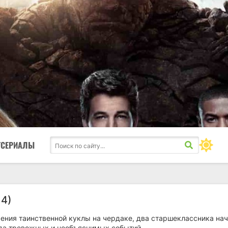
ТСЕРИАЛЫ
14)
ения таинственной куклы на чердаке, два старшеклассника на
яда тревожных и необъяснимых событий.