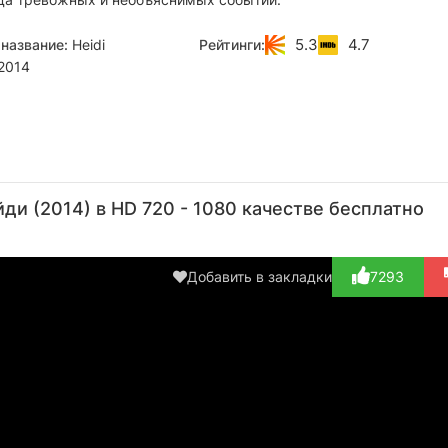
5.3
4.7
название:
Heidi
Рейтинги:
2014
Майкл
Карл
Линдси
Кори
L
Монтейру
Уиндом
Крус
Тейлор
Fuc
ди (2014) в HD 720 - 1080 качестве бесплатно
Актёр
Актёр
Актёр
Актёр
А
(Detective
(Lake
(Kim
(Party
(Par
Harri...)
Mead
Anderson)
Goer)
Добавить в закладки
7293
Repor...)