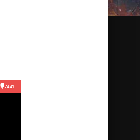
enka
Jeff
Деана
Дэниэл
Ana
ikova
Fuell
Деферэйдж
Рэй
Antimo
Гутьеррез
ктёр
Актёр
Актёр
Актёр
ty Girl)
(Paul
(Party Goer)
Режиссёр
(Bedroom
Dundy)
Girl)
7441