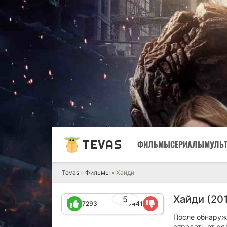
TEVAS
ФИЛЬМЫ
СЕРИАЛЫ
МУЛЬ
Tevas
»
Фильмы
» Хайди
Хайди (20
5
7293
7441
После обнаруж
страдать от р