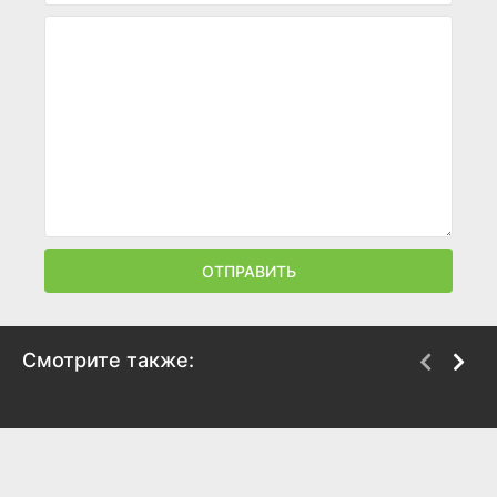
ОТПРАВИТЬ
Смотрите также:
Меч сердца гор и рек
Пощади меня, великий
господин!
2021
2021
8.1
7.7