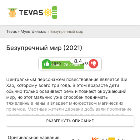
TEVAS
Tevas
»
Мультфильмы
» Безупречный мир
Безупречный мир (2021)
8.4
4950
978
1 сезон 1-76 серия
Центральным персонажем повествования является Ши
Хао, которому всего три года. В этом возрасте дети
обычно только осваивают речь и познают окружающий
мир, но этот мальчик уже способен поднимать
тяжеленные чаны и владеет множеством магических
приемов. Местные жители деревни добывали пропитание
охотой, поскольку в лесах водилось множество диких
зверей. Маленький Ши Хао восхищался смелыми
РАЗВЕРНУТЬ ОПИСАНИЕ
охотниками и с нетерпением ждал их возвращения, чтобы
взглянуть на добычу и послушать захватывающие
Оригинальное название:
истории.