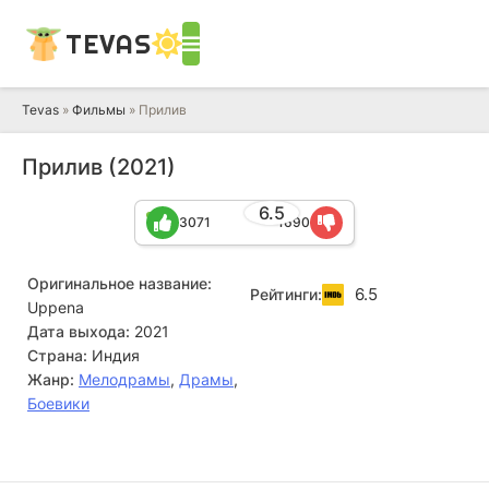
TEVAS
Tevas
»
Фильмы
» Прилив
Прилив (2021)
6.5
3071
1690
Оригинальное название:
6.5
Рейтинги:
Uppena
Дата выхода:
2021
Страна:
Индия
Жанр:
Мелодрамы
,
Драмы
,
Боевики
Брахмаджи
Виджай Сетхупатхи