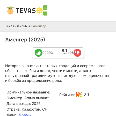
TEVAS
Tevas
»
Фильмы
» Аменгер
Аменгер (2025)
8.1
99093
23395
История о конфликте старых традиций и современного
общества, любви и долге, чести и мести, а также
о внутренней трагедии мужчин, их духовном одиночестве
и борьбе за продолжение рода.
Оригинальное название:
8.1
Рейтинги:
Әмеңгер. Ағама аманат
Дата выхода:
2025
Страна:
Казахстан, СНГ
Жанр:
Драмы