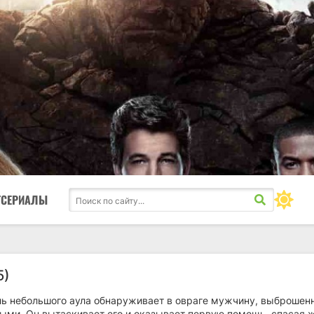
ТСЕРИАЛЫ
5)
ь небольшого аула обнаруживает в овраге мужчину, выброшен
ными. Он вытаскивает его и оказывает первую помощь, спасая 