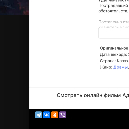
Пострадавший п
обстоятельств,
Постепенно ста
хранитель улик
случайному уб
опасности, и е
Оригинальное 
Дата выхода:
Страна:
Казах
Жанр:
Драмы
Марат
Абдуллаев
Смотреть онлайн фильм Ада
Актёр