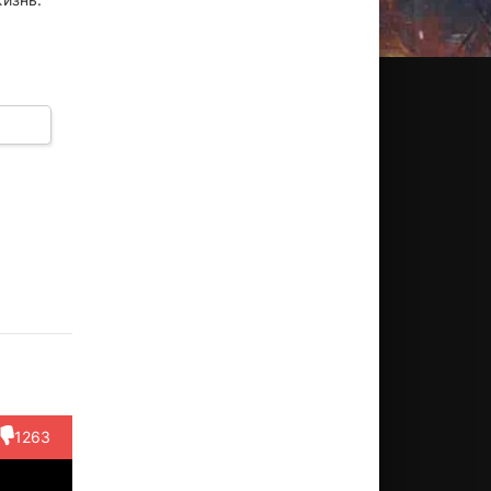
Асель
Макс
Ансар
Дмитрий
Мурат
таубаева
Аксакалов
Ануарулы
Агальцов
Дощано
Актёр
Актёр
Актёр
Актёр
Режиссё
1263