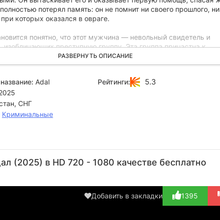
олностью потерял память: он не помнит ни своего прошлого, ни
 при которых оказался в овраге.
новится понятно, что этот мужчина — невольный свидетель и
, изобличающих преступную группу. Эта группа причастна к
ийству девушки и другим тяжким преступлениям. Теперь он в
РАЗВЕРНУТЬ ОПИСАНИЕ
го жизнь может зависеть от того, вспомнит ли он всё вовремя.
5.3
название:
Adal
Рейтинги:
2025
стан, СНГ
,
Криминальные
Алия
Кудайберген
Гульбану
Саламат
Наурыз
Айдосов
Кульбатырова
Сариев
Кус
л (2025) в HD 720 - 1080 качестве бесплатно
Актёр
Актёр
Актёр
Актёр
Добавить в закладки
1395