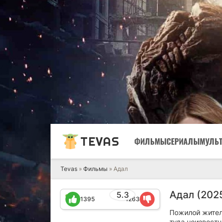
TEVAS
ФИЛЬМЫ
СЕРИАЛЫ
МУЛЬ
Tevas
»
Фильмы
» Адал
Адал (202
5.3
1395
1263
Пожилой жител
туда неизвест