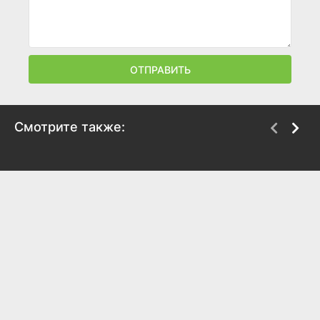
ОТПРАВИТЬ
Смотрите также:
Партизаны
На сопках
Маньчжурии
2026
2025
6.9
6.3