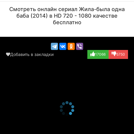
Актёр
Актёр
Смотреть онлайн сериал Жила-была одна
(Баранчик)
(писарь)
баба (2014) в HD 720 - 1080 качестве
бесплатно
Добавить в закладки
17066
5750