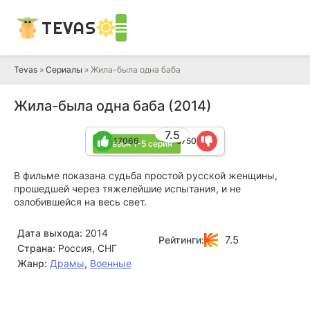
TEVAS
Tevas
»
Сериалы
» Жила-была одна баба
Жила-была одна баба (2014)
7.5
17066
5750
1 сезон 1-5 серия
В фильме показана судьба простой русской женщины,
прошедшей через тяжелейшие испытания, и не
озлобившейся на весь свет.
Дата выхода:
2014
7.5
Рейтинги:
Страна:
Россия, СНГ
Жанр:
Драмы
,
Военные
Роман Мадянов
Сергей Власов