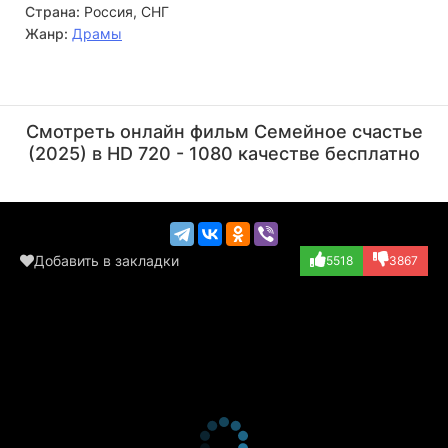
Страна:
Россия, СНГ
Жанр:
Драмы
Ирина Розанова
Евгений Цыганов
Актёр
Актёр
Смотреть онлайн фильм Семейное счастье
(Сергей Михайлов...)
(2025) в HD 720 - 1080 качестве бесплатно
Добавить в закладки
5518
3867