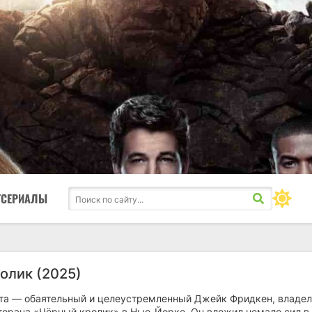
ТСЕРИАЛЫ
олик (2025)
та — обаятельный и целеустремленный Джейк Фридкен, владе
торана «Чёрный кролик» в Нью-Йорке. Он вложил немало сил в