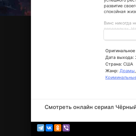
развитие свое
спокойная жиз
Винс никогда 
переделках. На
сумму влиятел
Брат соглашает
жизнь.
Оригинальное 
Дата выхода:
Вместе они ок
действие может
Страна:
США
но и сохранить
Жанр:
Драмы
Криминальны
Джейсон
Бейтман
Смотреть онлайн сериал Чёрный 
Режиссёр,
Актёр
(Vince
Friedken)