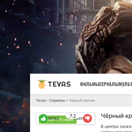
TEVAS
ФИЛЬМЫ
СЕРИАЛЫ
МУЛЬ
Tevas
»
Сериалы
» Чёрный кролик
Чёрный кр
7.2
45103
17280
1 сезон 1-8 серия
В центре сюже
успешного рес