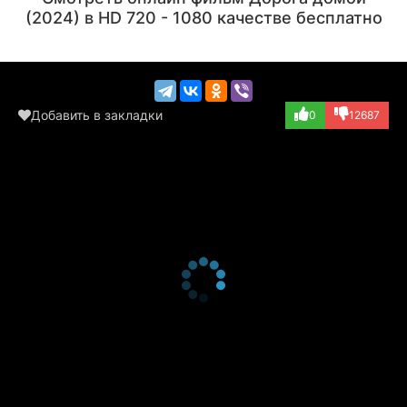
(Mrs. Cambridge)
(Sprints)
(2024) в HD 720 - 1080 качестве бесплатно
Добавить в закладки
0
12687