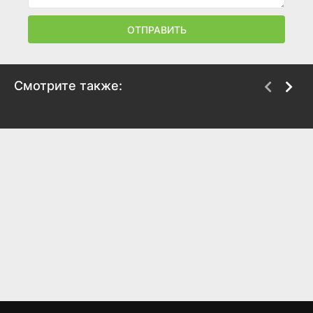
ОТПРАВИТЬ
Смотрите также:
Верный друг
Сакраменто
2024
2024
6.8
6.4
6
5.9