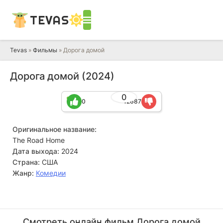
TEVAS
Tevas
»
Фильмы
» Дорога домой
Дорога домой (2024)
0
0
12687
Оригинальное название:
The Road Home
Дата выхода:
2024
Страна:
США
Жанр:
Комедии
Лили Томлин
Дж. Кристофер
Актёр
Актёр
Смотреть онлайн фильм Дорога домой