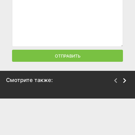
ОТПРАВИТЬ
Смотрите также:
Мой парень – купидон
Хватай Сон-джэ и беги
2023
2024
7.5
7.2
8.8
8.5