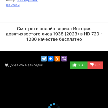
Фэнтези
Ким Сон-ён
Кан Хак-су
Актёр
Актёр
Смотреть онлайн сериал История
(Beauty pageant...)
(Shell game oper...)
девятихвостого лиса 1938 (2023) в HD 720 -
1080 качестве бесплатно
Добавить в закладки
18346
3061