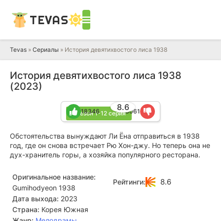
TEVAS
Tevas
»
Сериалы
» История девятихвостого лиса 1938
История девятихвостого лиса 1938
(2023)
8.6
18346
3061
1 сезон 1-12 серия
Обстоятельства вынуждают Ли Ёна отправиться в 1938
год, где он снова встречает Рю Хон-джу. Но теперь она не
дух-хранитель горы, а хозяйка популярного ресторана.
Оригинальное название:
8.6
Рейтинги:
Gumihodyeon 1938
Дата выхода:
2023
Страна:
Корея Южная
Жанр:
Мелодрамы
,