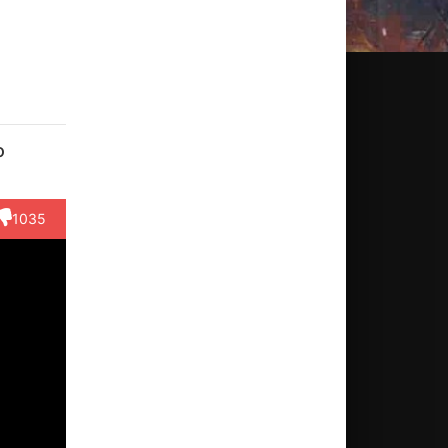
о
1035