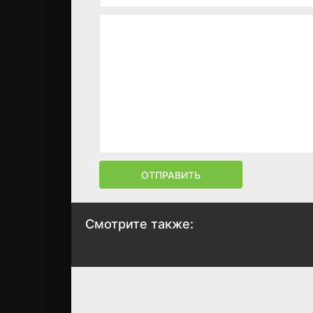
ОТПРАВИТЬ
Смотрите также:
Ниндзяго: Мастера
Секретный
Кружитцу
уровень
2011
2024