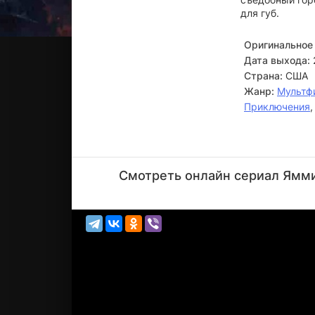
для губ.
Оригинальное 
Дата выхода:
Страна:
США
Жанр:
Мультф
Приключения
Дженни
Тирадо
Смотреть онлайн сериал Яммил
Актёр
(Greta
Grape /
F...)