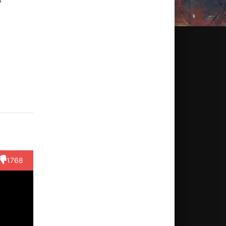
ессика
Бренна
Анализа
Ариана
Кэт
кейла
Ларсен
Фишер
Николь
Протан
Джордж
Актёр
Режиссёр
Актёр
Актёр
(Rory
(Maya
Актёр
(Brittany
berry...)
Watermelon...)
(Roxie
Boba,...)
1768
Rock
Cand...)