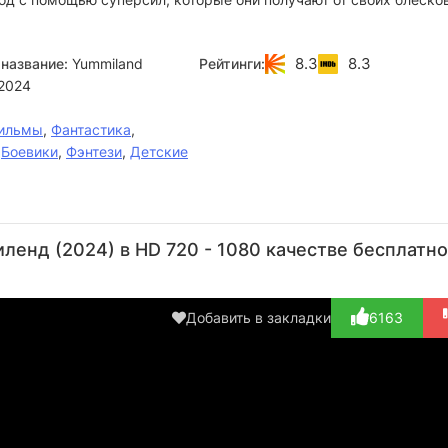
8.3
8.3
название:
Yummiland
Рейтинги:
2024
ильмы
,
Фантастика
,
,
Боевики
,
Фэнтези
,
Детские
Анджали
Кэйли
Кирстен
Риса
Дж
Кунапанени
Миллс
Дэй
Мэи
Ми
енд (2024) в HD 720 - 1080 качестве бесплатно
Актёр
Актёр
Актёр
Актёр
(Nia Candy
(Callie
(Amber
(Bianca
Fluff...)
Birthday...)
Cinnamon,...)
Bubblegu...)
Blue
Добавить в закладки
6163