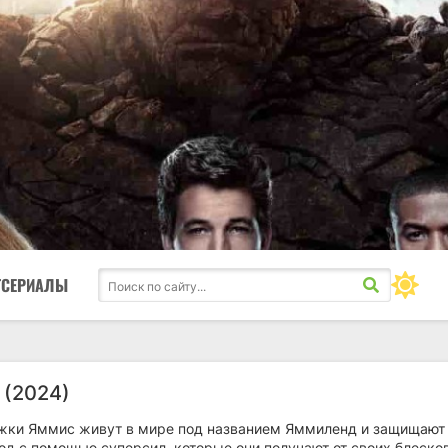
ТСЕРИАЛЫ
(2024)
ки Яммис живут в мире под названием Яммиленд и защищают
од с помощью суперсил, которые они получают от своих блеско