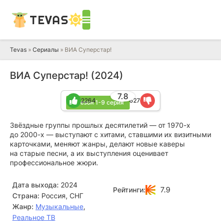
TEVAS
Tevas
»
Сериалы
» ВИА Суперстар!
ВИА Суперстар! (2024)
7.8
2264
627
2 сезон 1-9 серия
Звёздные группы прошлых десятилетий — от 1970-х
до 2000-х — выступают с хитами, ставшими их визитными
карточками, меняют жанры, делают новые каверы
на старые песни, а их выступления оценивает
профессиональное жюри.
Дата выхода:
2024
7.9
Рейтинги:
Страна:
Россия, СНГ
Жанр:
Музыкальные
,
Реальное ТВ