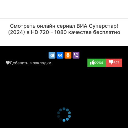
Лолита Милявская
Наташа Королёва
Актёр
Актёр
Смотреть онлайн сериал ВИА Суперстар!
(играет саму себ...)
(играет саму себ...)
(2024) в HD 720 - 1080 качестве бесплатно
Добавить в закладки
2264
627