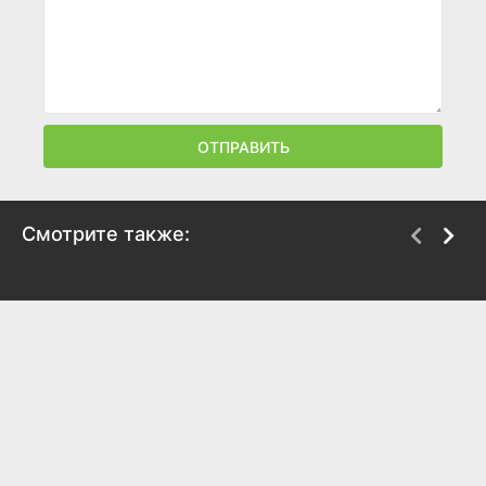
ОТПРАВИТЬ
Смотрите также:
Суперстар! Битва
Остров сокровищ.
сезонов
Знаки судьбы
2020
2024
8.7
8