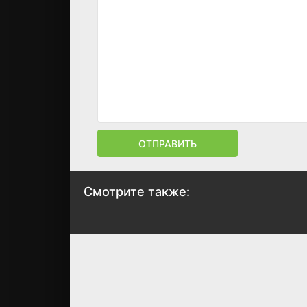
ОТПРАВИТЬ
Смотрите также:
Первое дело
Дхоха: Угол Д
2022
2022
6.8
6.2