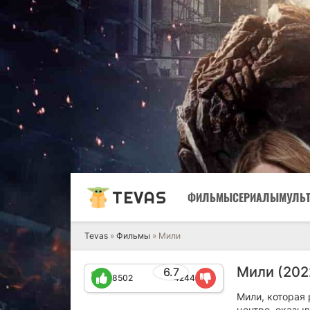
TEVAS
ФИЛЬМЫ
СЕРИАЛЫ
МУЛЬ
Tevas
»
Фильмы
» Мили
Мили (202
6.7
8502
4244
Мили, которая 
центре, оказыв