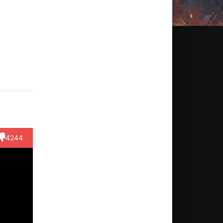
анви
Маянк
Дипак
Рагхав
Khushi
пур
Тивари
Крипалани
Бинани
Hajare
ктёр
Актёр
Актёр
Актёр
Актёр
Mili
(Travel
(Doctor)
(Laddu)
(Young
diyal)
Agent)
Mili)
4244