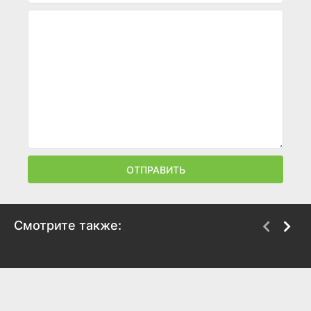
ОТПРАВИТЬ
Смотрите также:
Шамбала. Конец
Кангува
времён
2024
2024
4.5