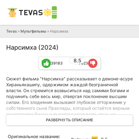
TEVAS
Tevas
»
Мультфильмы
» Нарсимха
Нарсимха (2024)
8.5
39183
7023
Сюжет фильма "Нарсимха" рассказывает о демоне-асуре
Хираньякашипу, одержимом жаждой безграничной
власти. Он стремится возвыситься над самими богами и
подчинить себе весь мир, отвергая поклонение высшим
силам. Его злодеяния вызывают глубокое отторжение у
собственного сына Прахлады, который остаётся верным
почитателем Вишну и пытается вразумить отца, но
безуспешно.
РАЗВЕРНУТЬ ОПИСАНИЕ
Прахлада твёрдо верит в необходимость равновесия
Оригинальное название:
между добром и злом, но его принципы лишь разжигают