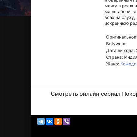
мечту в реальн
масштабной кар
всех на слуху
искреннюю рад
Оригинальное 
Bollywood
Дата выхода:
Страна:
Инди
Жанр:
Комеди
Салман
Кхан
Смотреть онлайн сериал Покор
Актёр
(играет
самого
с...)