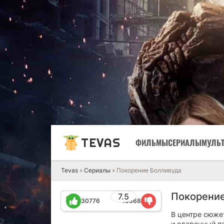
TEVAS
ФИЛЬМЫ
СЕРИАЛЫ
МУЛЬ
Tevas
»
Сериалы
» Покорение Болливуда
Покорение
7.5
30776
10368
В центре сюже
и одаренный па