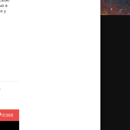
ью в
я у
бби
Эмран
Раджкумар
Дензил
Аршад
еол
Хашми
Рао
Смит
Варси
е
ктёр
Актёр
Актёр
Актёр
Актёр
Ajay
(играет
(играет
(Mr. Sinha)
(Gafoor
lvar)
самого
самого с...)
Ismail /...)
с...)
10368