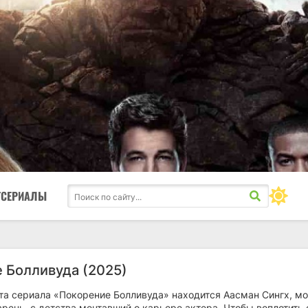
ТСЕРИАЛЫ
 Болливуда (2025)
та сериала «Покорение Болливуда» находится Аасман Сингх, м
рень, с детства мечтавший о карьере актера. Чтобы воплотить