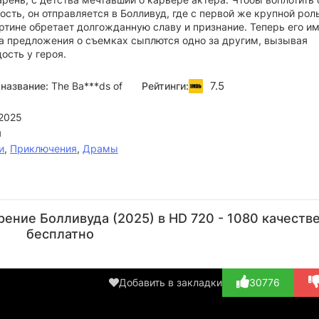
ость, он отправляется в Болливуд, где с первой же крупной рол
тине обретает долгожданную славу и признание. Теперь его им
, а предложения о съемках сыплются одно за другим, вызывая
ость у героя.
7.5
название:
The Ba***ds of
Рейтинги:
2025
я
и
,
Приключения
,
Драмы
Шах
Каран
Аамир
Манодж
Бо
Рукх
Джохар
Кхан
Пахва
Д
ение Болливуда (2025) в HD 720 - 1080 качеств
Кхан
Актёр
Актёр
Актёр
А
бесплатно
Актёр
(играет
(играет
(Avtar)
(
(играет
самого
самого
Ta
самого
с...)
с...)
Добавить в закладки
30776
с...)