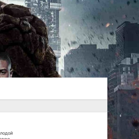
олодой
 свою