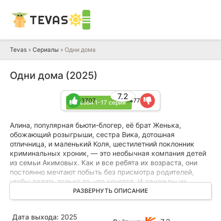
TEVAS
Tevas
»
Сериалы
» Одни дома
Одни дома (2025)
7.2
3707
1477
1 сезон 1-17 серия
Алина, популярная бьюти-блогер, её брат Женька,
обожающий розыгрыши, сестра Вика, дотошная
отличница, и маленький Коля, шестилетний поклонник
криминальных хроник, — это необычная компания детей
из семьи Акимовых. Как и все ребята их возраста, они
постоянно мечтают побыть без присмотра родителей,
чтобы делать только то, что хочется. И однажды их
желание исполняется, правда, весьма неожиданным
РАЗВЕРНУТЬ ОПИСАНИЕ
образом: мама с папой застревают на Камчатке из-за
извержения вулкана. Теперь квартира превращается в
Дата выхода:
2025
настоящий хаос из коробок с пиццей и гор грязной