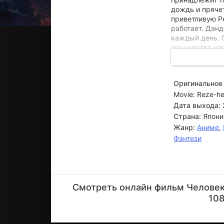
дождь и пряче
приветливую Ре
работает. Дэнд
каждый день. 
его чувства н
Оригинальное 
Movie: Reze-h
Дата выхода:
Страна:
Япони
Жанр:
Аниме
,
Фэнтези
Кэндзиро
Цуда
Смотреть онлайн фильм Человек-
Актёр
108
(Kishibe,
озвучк...)