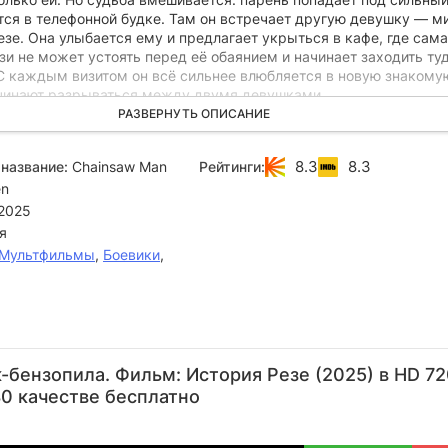
тся в телефонной будке. Там он встречает другую девушку — м
зе. Она улыбается ему и предлагает укрыться в кафе, где сама
зи не может устоять перед её обаянием и начинает заходить ту
С каждым визитом он всё сильнее влюбляется в новую знакомую
ачинают разрываться между двумя девушками.
РАЗВЕРНУТЬ ОПИСАНИЕ
8.3
8.3
название:
Chainsaw Man
Рейтинги:
en
2025
я
Мультфильмы
,
Боевики
,
Эри
Марина
Юко
Нацуки
Рэ
Китамура
Иноуэ
Каида
Ханаэ
У
бензопила. Фильм: История Резе (2025) в HD 72
Актёр
Актёр
Актёр
Актёр
А
0 качестве бесплатно
(Typhoon
(Young
(Fox Devil,
(Beam
(R
Devil,...)
Denji)
озву...)
(Shark
озв