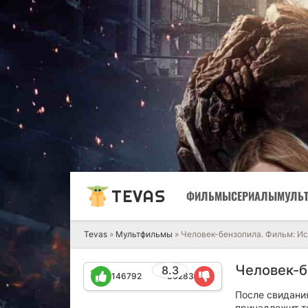
TEVAS
ФИЛЬМЫ
СЕРИАЛЫ
МУЛЬ
Tevas
»
Мультфильмы
» Человек-бензопила. Фильм: Ис
Человек-б
8.3
146792
30283
После свидани
принадлежит т