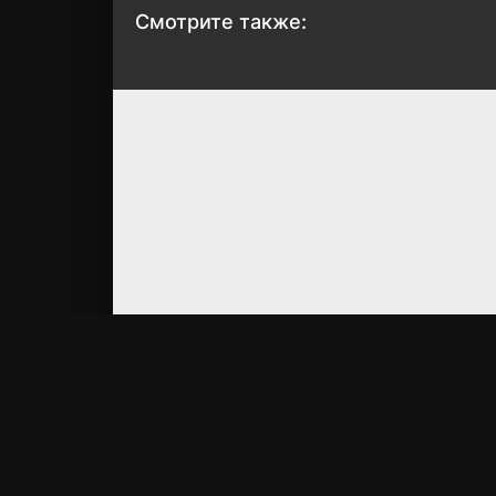
Смотрите также:
Истребитель
Скарлет
демонов:
2025
Бесконечная
крепость
6.7
6.4
2025
8.3
8.4