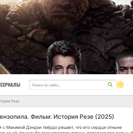
ТСЕРИАЛЫ
тория Резе
ензопила. Фильм: История Резе (2025)
я с Макимой Дэндзи твёрдо решает, что его сердце отныне
олько ей. Но судьба вмешивается: парень попадает под сильны