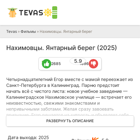
TEVAS
Tevas
»
Фильмы
» Нахимовцы. Янтарный берег
Нахимовцы. Янтарный берег (2025)
5.9
2685
1896
Четырнадцатилетний Егор вместе с мамой переезжает из
Санкт-Петербурга в Калининград. Парню предстоит
начать всё с чистого листа: новое учебное заведение —
Калининградское Нахимовское училище — встречает его
неизвестностью, свежими знакомствами и
непривычными заботами. Желая сразу завоевать
признание, Егор решается на хитрость и объявляет себя
родным братом прославленных нахимовцев Логиновых.
РАЗВЕРНУТЬ ОПИСАНИЕ
Эта уловка срабатывает, и он быстро становится звездой
класса и центром всеобщего внимания.
Дата выхода:
2025