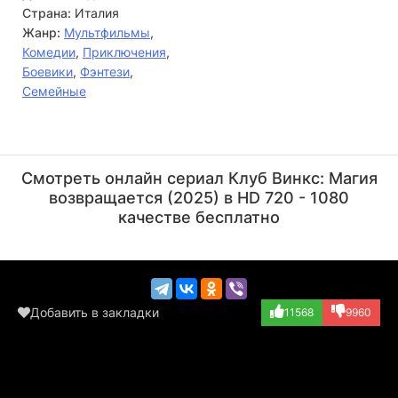
Страна:
Италия
Жанр:
Мультфильмы
,
Комедии
,
Приключения
,
Боевики
,
Фэнтези
,
Семейные
Марк Томпсон
Иджинио Страффи
Актёр
Режиссёр
Смотреть онлайн сериал Клуб Винкс: Магия
(Vexius, озвучка)
возвращается (2025) в HD 720 - 1080
качестве бесплатно
Добавить в закладки
11568
9960