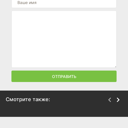
ОТПРАВИТЬ
Смотрите также:
Астерикс и Обеликс:
Ниндзяго: Мастера
Поединок вождей
Кружитцу