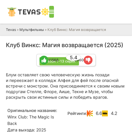
TEVAS
Tevas
»
Мультфильмы
» Клуб Винкс: Магия возвращается
Клуб Винкс: Магия возвращается (2025)
5.4
11568
9960
1 сезон 1-13 серия
Блум оставляет свою человеческую жизнь позади
и переезжает в колледж Алфея для фей после опасной
встречи с монстром. Она присоединяется к своим новым
подругам Стелле, Флоре, Аише, Текне и Музе, чтобы
раскрыть свои истинные силы и победить врагов.
Оригинальное название:
6.6
4.2
Рейтинги:
Winx Club: The Magic Is
Back
Дата выхода:
2025