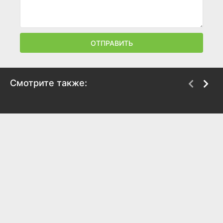
ОТПРАВИТЬ
Смотрите также:
Бриджит Джонс. Без
Рождественское
ума от мальчишки
ограбление
2025
2025
7.2
6.5
5.9
5.8