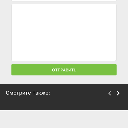
ОТПРАВИТЬ
Смотрите также:
Садовничество в
Шерлок и дочь
Гросс-Пойнте
2025
2025
7.5
7