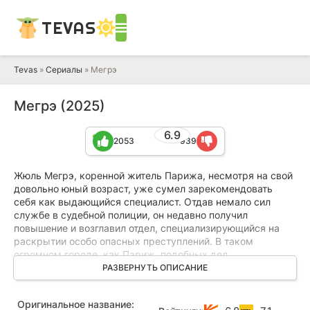
TEVAS
Tevas
»
Сериалы
» Мегрэ
Мегрэ (2025)
6.9
2053
939
Жюль Мегрэ, коренной житель Парижа, несмотря на свой
довольно юный возраст, уже сумел зарекомендовать
себя как выдающийся специалист. Отдав немало сил
службе в судебной полиции, он недавно получил
повышение и возглавил отдел, специализирующийся на
раскрытии особо опасных преступлений. В таком
огромном городе, как Париж, подобных дел
предостаточно, и они отнимают у Мегрэ почти всё время.
РАЗВЕРНУТЬ ОПИСАНИЕ
Из‑за плотного графика ему редко удаётся бывать дома,
где его ждёт беременная супруга, но работа не оставляет
Оригинальное название:
выбора. Вместе со своей командой комиссар вынужден