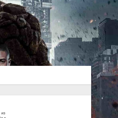
 из
ёт в