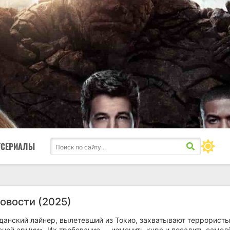
ТСЕРИАЛЫ
овости (2025)
данский лайнер, вылетевший из Токио, захватывают террористы
сной армии». Их требование — изменить курс и посадить самол