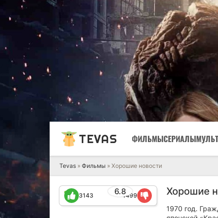
TEVAS
ФИЛЬМЫ
СЕРИАЛЫ
МУЛЬ
Tevas
»
Фильмы
» Хорошие новости
Хорошие н
6.8
3143
1499
1970 год. Граж
японской «Кра