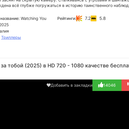
дена всё глубже погружаться в историю таинственного наблюд
7.2
5.8
название:
Watching You
Рейтинги:
2025
алия
,
Триллеры
Джош
Лора
Фиона
Питер
Люк
Хелман
Гордон
Чои
Сэлмон
Ак
за тобой (2025) в HD 720 - 1080 качестве беспл
Актёр
Актёр
Актёр
Режиссёр
(A
(Dan)
(Clare)
(Rose)
Добавить в закладки
14046