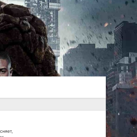
сняет,
ом,