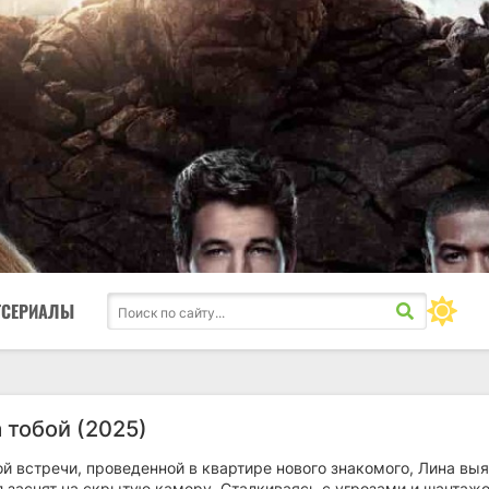
ТСЕРИАЛЫ
 тобой (2025)
й встречи, проведенной в квартире нового знакомого, Лина выя
л заснят на скрытую камеру. Сталкиваясь с угрозами и шантаж