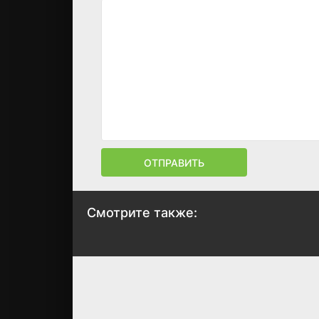
ОТПРАВИТЬ
Смотрите также:
Те, кто выжил
Во всём винова
она
2025
2025
6.5
6.6
7.4