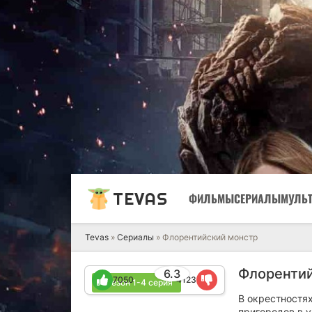
TEVAS
ФИЛЬМЫ
СЕРИАЛЫ
МУЛЬ
Tevas
»
Сериалы
» Флорентийский монстр
Флорентий
6.3
7050
4123
1 сезон 1-4 серия
В окрестностя
пригородов в 