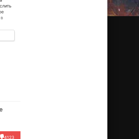
слить
ое
 в
тело
Стефано
Никколо
Паоло
Лилиана
Джаком
ессандрони
Канчелльери
Риччи
Боттоне
Фадда
е
Актёр
Актёр
Актёр
Актёр
Актёр
(Giovanni
(Piero
(Antonino)
(ADA Silvia
(Francesco
Calamo...)
Mucciarin...)
Dell...)
Fra...)
4123