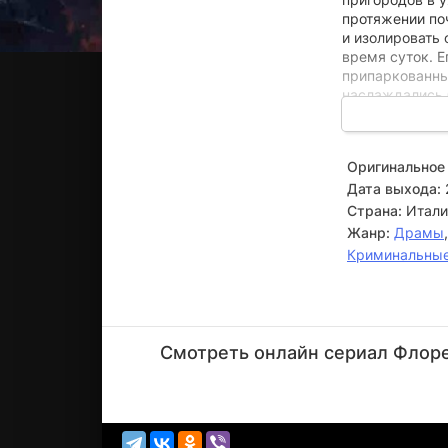
протяжении по
и изолировать 
время суток. 
припаркованны
наслаждались 
распахивал дв
«Беретта» двад
женщины наруж
Оригинальное 
Дата выхода:
Страна:
Итали
Жанр:
Драмы
Криминальны
Серджо
Альбелли
Смотреть онлайн сериал Флорен
Актёр
(Pier Luigi
Vign...)