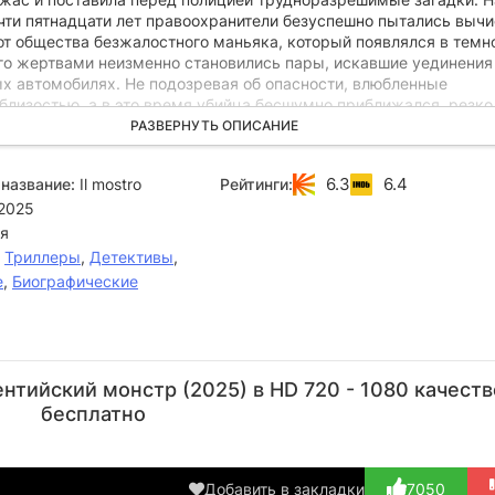
чти пятнадцати лет правоохранители безуспешно пытались вычи
от общества безжалостного маньяка, который появлялся в темн
Его жертвами неизменно становились пары, искавшие уединения
х автомобилях. Не подозревая об опасности, влюбленные
близостью, а в это время убийца бесшумно приближался, резко
ерцу машины и хладнокровно расстреливал обоих из пистолета
РАЗВЕРНУТЬ ОПИСАНИЕ
цать второго калибра. После этого он почти всегда вытаскивал 
у и с особой жестокостью надругался над ним.
6.3
6.4
название:
Il mostro
Рейтинги:
2025
я
,
Триллеры
,
Детективы
,
е
,
Биографические
Николо
Стефано
Алессандро
Лиза
Пазетти
Соллима
Кукка
Галантини
Ал
тийский монстр (2025) в HD 720 - 1080 качеств
Актёр
Режиссёр
Актёр
Актёр
бесплатно
(Wilhelm)
(Police
(Iolanda)
Headquar...)
Добавить в закладки
7050