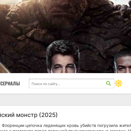
ТСЕРИАЛЫ
ский монстр (2025)
х Флоренции цепочка леденящих кровь убийств погрузила жите
ужас и поставила перед полицией трудноразрешимые загадки. Н