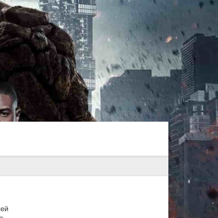
лей
а