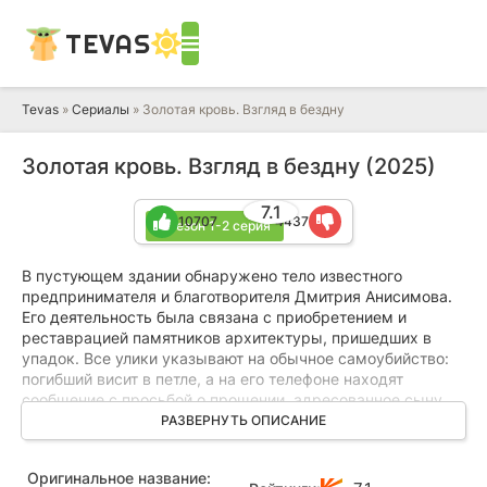
TEVAS
Tevas
»
Сериалы
» Золотая кровь. Взгляд в бездну
Золотая кровь. Взгляд в бездну (2025)
7.1
10707
4437
1 сезон 1-2 серия
В пустующем здании обнаружено тело известного
предпринимателя и благотворителя Дмитрия Анисимова.
Его деятельность была связана с приобретением и
реставрацией памятников архитектуры, пришедших в
упадок. Все улики указывают на обычное самоубийство:
погибший висит в петле, а на его телефоне находят
сообщение с просьбой о прощении, адресованное сыну.
Картина кажется завершённой, но есть одна деталь,
РАЗВЕРНУТЬ ОПИСАНИЕ
которая не даёт покоя Светлане — женщина, хорошо
знавшая Анисимова, убеждена, что он никогда бы не
Оригинальное название:
решился на такой шаг. У него были грандиозные планы по