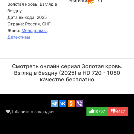
7.1
Рейтинги:
Золотая кровь. Взгляд в
возрождению заброшенных исторических объектов, и он
буквально горел этой идеей.
бездну
Дата выхода:
2025
Страна:
Россия, СНГ
Жанр:
Мелодрамы
,
Детективы
Григорий Багров
Дмитрий Мазуров
Актёр
Актёр
Смотреть онлайн сериал Золотая кровь.
Взгляд в бездну (2025) в HD 720 - 1080
качестве бесплатно
Добавить в закладки
10707
4437