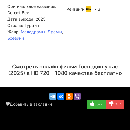
Оригинальное название:
7.3
Рейтинги:
Dehşet Bey
Дата выхода:
2025
Страна:
Турция
Жанр:
Мелодрамы
,
Драмы
,
Боевики
Сарп Аккая
Сайгын Сойсал
Актёр
Актёр
Смотреть онлайн фильм Господин ужас
(Hot Dog)
(Nejat Kanije)
(2025) в HD 720 - 1080 качестве бесплатно
Добавить в закладки
3577
1357