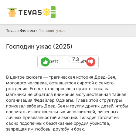
TEVAS
Tevas
»
Фильмы
» Господин ужас
Господин ужас (2025)
7.3
3577
1357
В центре сюжета — трагическая история Дред-Бея,
молодого человека, оставшегося сиротой с самого
рождения. Его детство прошло в приюте, пока на
мальчика не обратила внимание могущественная тайная
организация Федайлер Оджагы. Глава этой структуры
приказал забрать Дред-Бея и группу других детей, чтобы
воспитать из них идеальных исполнителей, лишенных
личных привязанностей и эмоций. Гильдия готовит из
своих подопечных безотказные орудия убийства,
запрещая им любовь, дружбу и брак.