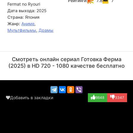
7.8
7
Рейтинги:
Fermat no Ryouri
числах и формулах в изысканные блюда, создавая по-
настоящему гармоничные рецепты. Это будет не просто
Дата выхода:
2025
испытанием его интеллекта, но и возможностью для
Страна:
Япония
глубокого личностного роста. Под наставничеством Кая
Жанр:
Аниме
,
он постепенно превращается из простого зрителя в
Мультфильмы
,
Драмы
настоящего мастера кулинарного дела, открывая для
себя новые горизонты.
Синъя Такахаси
Ё Таити
Актёр
Актёр
Смотреть онлайн сериал Готовка Ферма
(Councilman Tana...)
(Sakurai Executi...)
(2025) в HD 720 - 1080 качестве бесплатно
Добавить в закладки
8648
3347