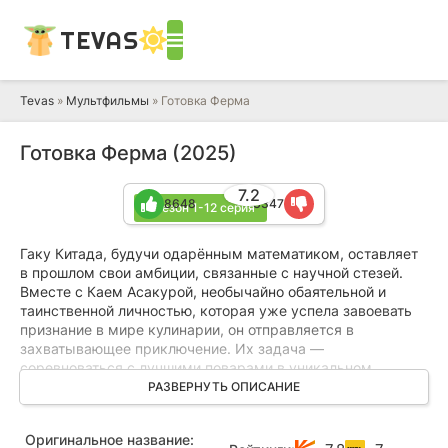
TEVAS
Tevas
»
Мультфильмы
» Готовка Ферма
Готовка Ферма (2025)
7.2
8648
3347
1 сезон 1-12 серия
Гаку Китада, будучи одарённым математиком, оставляет
в прошлом свои амбиции, связанные с научной стезей.
Вместе с Каем Асакурой, необычайно обаятельной и
таинственной личностью, которая уже успела завоевать
признание в мире кулинарии, он отправляется в
захватывающее приключение. Их задача —
соревноваться с лучшими поварами в уникальном
телешоу, где главные роли играют математика и
РАЗВЕРНУТЬ ОПИСАНИЕ
искусство приготовления еды.
Оригинальное название:
Гаку предстоит научиться переводить свои знания о