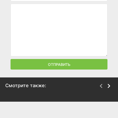
ОТПРАВИТЬ
Смотрите также:
Начало после конца
Звёзды классики
2025
2025
8.2
5.9
7.1
5.2