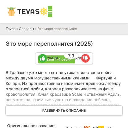
TEVAS
Tevas
»
Сериалы
» Это море переполнится
Это море переполнится (2025)
7.9
26469
7079
1 сезон 1-4 серия
В Трабзоне уже много лет не утихает жестокая война
между двумя могущественными кланами — Фуртуна и
Кочари. Их противостояние напоминает древнюю легенду
о запретной любви, которая разворачивается на фоне
кровопролития. Юная красавица Эсме и отважный Адиль,
несмотря на взаимные чувства и ожидание ребенка,
вынуждены расстаться под давлением родовой вражды.
Эта драма становится началом долгой разлуки,
РАЗВЕРНУТЬ ОПИСАНИЕ
предрешая трагические события на долгие годы вперед.
Оригинальное название:
Проходят годы, и возмужавший Адиль решает навсегда