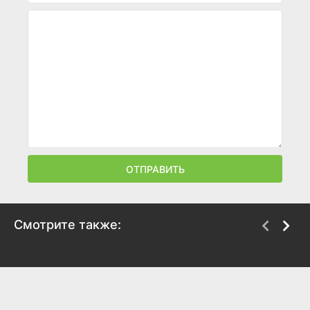
ОТПРАВИТЬ
Смотрите также:
Мошенники
Незнакомец в зеркале
2025
2025
7.9
6.2
7.5
6.4