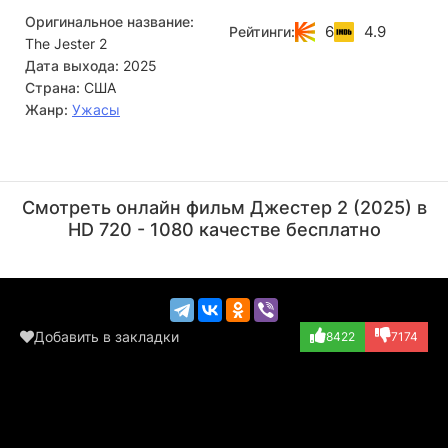
Оригинальное название:
6
4.9
Рейтинги:
The Jester 2
Дата выхода:
2025
Страна:
США
Жанр:
Ужасы
Дингани Беза
Джей Шипман
Актёр
Актёр
Смотреть онлайн фильм Джестер 2 (2025) в
(Willie)
(Detective)
HD 720 - 1080 качестве бесплатно
Добавить в закладки
8422
7174