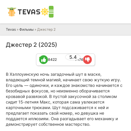
TEVAS
Tevas
»
Фильмы
» Джестер 2
Джестер 2 (2025)
5.4
8422
7174
В Хэллоуинскую ночь загадочный шут в маске,
владеющий темной магией, начинает свою жуткую игру.
Его цель — одиночки, и каждое знакомство начинается с
безобидных фокусов, но неизменно оборачивается
кровавой развязкой. В пустой закусочной за столиком
сидит 15-летняя Макс, которая сама увлекается
карточными трюками. Шут подсаживается к ней и
предлагает показать свой номер, но девушка не
поддается иллюзиям. Она разгадывает его механику и
демонстрирует собственное мастерство.